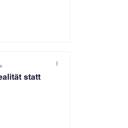
it
lität statt