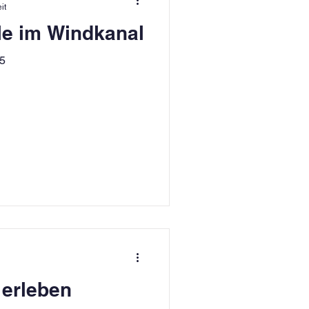
it
le im Windkanal
25
 erleben