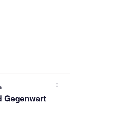
it
d Gegenwart