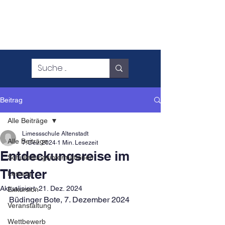
Beitrag
Alle Beiträge
Limessschule Altenstadt
Alle Beiträge
7. Dez. 2024
1 Min. Lesezeit
Entdeckungsreise im
Schulleitungsinformationen
Theater
Lesung
Aktualisiert:
21. Dez. 2024
Exkursion
Büdinger Bote, 7. Dezember 2024
Veranstaltung
Wettbewerb