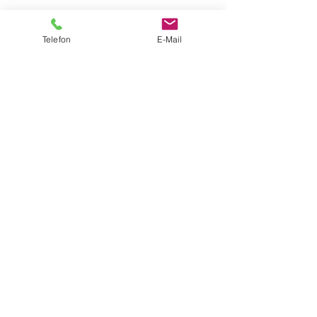
Unser Team
Telefon
E-Mail
Milena Fritz
01573 2089703
milena.fritz@schule.hessen.de
Sevgi Kurnaz
0160 2440646
s.kurnaz@rdw-wetterau.de