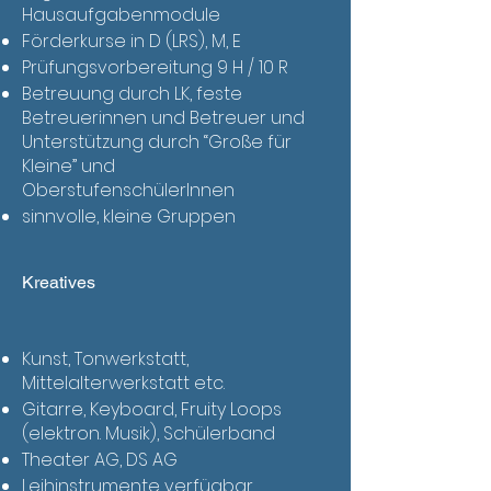
Hausaufgabenmodule
Förderkurse in D (LRS), M, E
Prüfungsvorbereitung 9 H / 10 R
Betreuung durch LK, feste
Betreuerinnen und Betreuer und
Unterstützung durch “Große für
Kleine” und
OberstufenschülerInnen
sinnvolle, kleine Gruppen
Kreatives
Kunst, Tonwerkstatt,
Mittelalterwerkstatt etc.
Gitarre, Keyboard, Fruity Loops
(elektron. Musik), Schülerband
Theater AG, DS AG
Leihinstrumente verfügbar