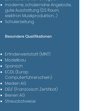
moderne, schülernahe Angebote,
gute Ausstattung (DS Raum,
elektron. Musikproduktion,…)
Schülerzeitung
Besondere Qualifikationen
Erfinderwerkstatt (MINT)
Modellbau
Spanisch
ECDL (Europ.
Computerführerschein)
Medien AG
DELF (Französisch Zertifikat)
Bienen AG
Streuobstwiese