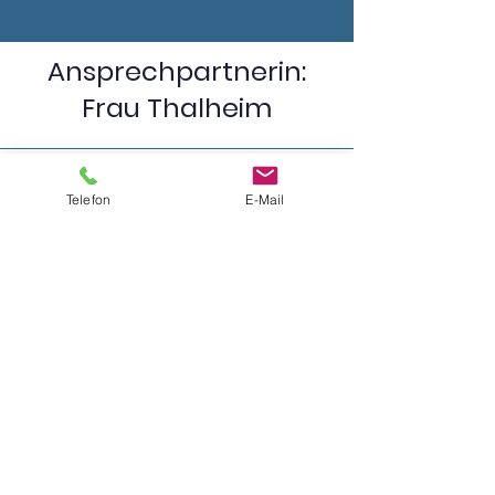
Ansprechpartnerin:
Frau Thalheim
Telefon
E-Mail
Adresse
Schillerstraße 2
63674 Altenstadt
Telefon
06047 - 986773