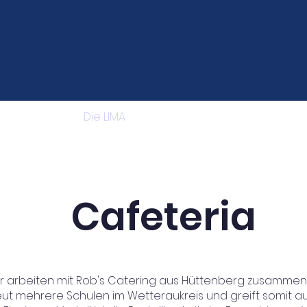
staltungen
Die LIMA
Unterricht
Ganztagsang
Cafeteria
r arbeiten mit Rob's Catering aus Hüttenberg zusammen
eut mehrere Schulen im Wetteraukreis und greift somit a