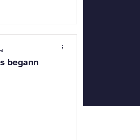
it
es begann