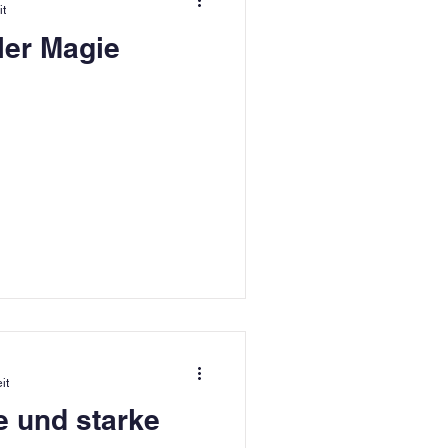
it
ler Magie
it
e und starke