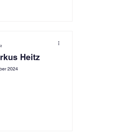
it
rkus Heitz
ober 2024