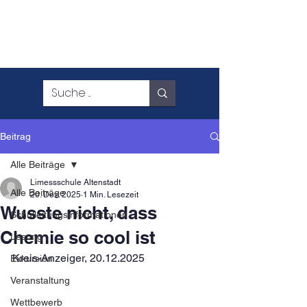
Beitrag
Alle Beiträge
Limessschule Altenstadt
Alle Beiträge
20. Dez. 2025
1 Min. Lesezeit
Wusste nicht, dass
Schulleitungsinformationen
Chemie so cool ist
Lesung
Kreis-Anzeiger, 20.12.2025
Exkursion
Veranstaltung
Wettbewerb