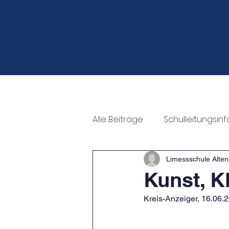
Start
Neuigkeiten
Veran
Alle Beiträge
Schulleitungsin
Fahrten
Auszeichnung
Limessschule Alten
Kunst, K
Kreis-Anzeiger, 16.06.