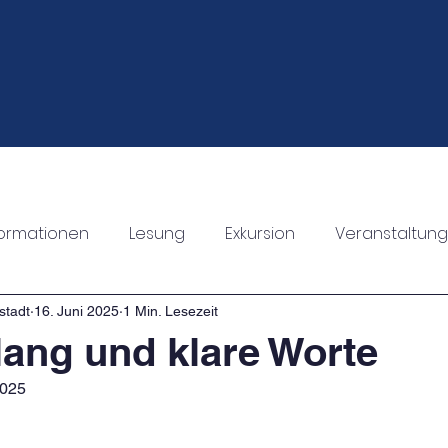
staltungen
Die LIMA
Unterricht
Ganztagsang
formationen
Lesung
Exkursion
Veranstaltung
Informationen
Schulleben
stadt
16. Juni 2025
1 Min. Lesezeit
lang und klare Worte
2025