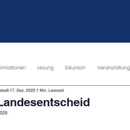
staltungen
Die LIMA
Unterricht
Ganztagsang
formationen
Lesung
Exkursion
Veranstaltung
Informationen
Schulleben
stadt
17. Dez. 2025
1 Min. Lesezeit
Landesentscheid
2025