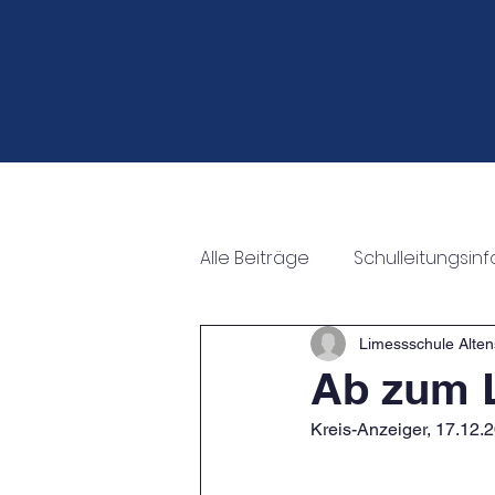
Start
Neuigkeiten
Veran
Alle Beiträge
Schulleitungsin
Fahrten
Auszeichnung
Limessschule Alten
Ab zum 
Kreis-Anzeiger, 17.12.