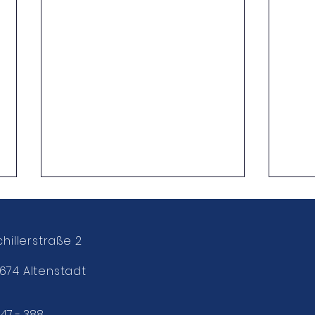
chillerstraße 2
674 Altenstadt
Busi
047 - 388
Wort für Wort kommt Romy