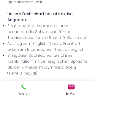
globalisierten Welt
Unsere Fachschaft hat attraktive
Angebote:
Englische Muttersprachler:innen
besuchen die Schule und führen
Theaterstücke für die 6. und 9. Klasse auf
Ausflug zum English Theatre Frankfurt
oder zum International Theatre möglich
Bilingualer Sachfachunterricht in
Kombination mit der englischen Sprache
ab der 7. Klasse im Gymnasialzweig
(siehe Bilingual)
Ansprechpartner:
Herr Enver Yüksel
Telefon
E-Mail
Zurück zu den Fächern