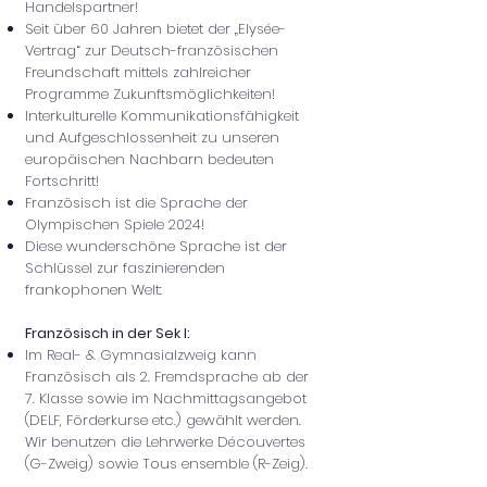
Handelspartner!
Seit über 60 Jahren bietet der „Elysée-
Vertrag“ zur Deutsch-französischen
Freundschaft mittels zahlreicher
Programme Zukunftsmöglichkeiten!
Interkulturelle Kommunikationsfähigkeit
und Aufgeschlossenheit zu unseren
europäischen Nachbarn bedeuten
Fortschritt!
Französisch ist die Sprache der
Olympischen Spiele 2024!
Diese wunderschöne Sprache ist der
Schlüssel zur faszinierenden
frankophonen Welt:
Französisch in der Sek I:
Im Real- & Gymnasialzweig kann
Französisch als 2. Fremdsprache ab der
7. Klasse sowie im Nachmittagsangebot
(DELF, Förderkurse etc.) gewählt werden.
Wir benutzen die Lehrwerke Découvertes
(G-Zweig) sowie Tous ensemble (R-Zeig).