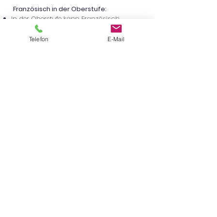
Französisch in der Oberstufe:
In der Oberstufe kann Französisch
fortgeführt sowie als Neubeginnende
Fremdsprache (als 2. oder 3.
Telefon
E-Mail
Fremdsprache) gewählt werden.
Ansprechpartnerin:
Frau Diana Franz
Zurück zu den Fächern
Schillerstraße 2
63674 Altenstadt