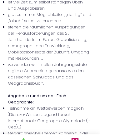
ist viel Zeit zum selbstständigen Üben
und Ausprobieren
gibt es immer Möglichkeiten, „richtig“ und
„falsch“ selbst zu erkennen
stehen die räumlichen Ausprägungen
der Herausforderungen des 21.
Jahrhunderts im Fokus: Globalisierung,
demographische Entwicklung,
Mobilitätskonzepte der Zukunft, Umgang
mit Ressourcen, …
verwenden wir in allen Jahrgangsstufen
digitale Geomedien genauso wie den
klassischen Schulatlas und das
Geographiebuch.
Angebote rund um das Fach
Geographie:
Teilnahme an Wettbewerben möglich
(Diercke-Wissen, Jugend forscht,
internationale Geographie Olympiade (i-
Geo)…)
Geographische Themen können für die
Projektprüfung oder für die