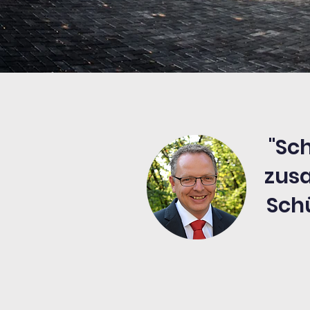
"Sch
zus
Schü