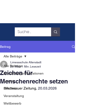
Beitrag
Alle Beiträge
Limessschule Altenstadt
Alle Beiträge
20. März
1 Min. Lesezeit
Zeichen für
Schulleitungsinformationen
Menschenrechte setzen
Lesung
Wetterauer Zeitung
, 20.03.2026
Exkursion
Veranstaltung
Wettbewerb