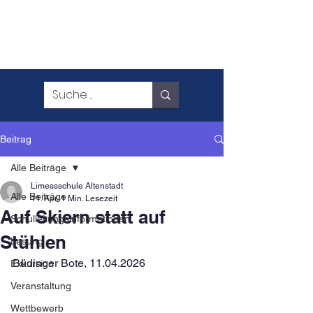
Beitrag
Alle Beiträge
Limessschule Altenstadt
Alle Beiträge
11. Apr.
1 Min. Lesezeit
Auf Skiern statt auf
Schulleitungsinformationen
Stühlen
Lesung
Büdinger Bote, 11.04.2026
Exkursion
Veranstaltung
Wettbewerb