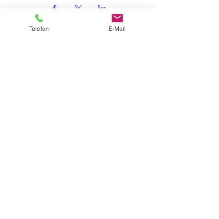
Telefon
E-Mail
Schillerstraße 2
63674 Altenstadt
Impressum
Datenschutz
Cookies
© 2024 Limesschule Altenstadt